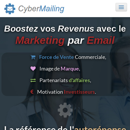
Boostez
vos
Revenus
avec le
Fonctions
Marketing
par
Email
API
Force de Vente
Commerciale,
Tarifs
Image de
Marque
,
Essai Rapide
Partenariats
d'affaires
,
Accès Client
Motivation
Investisseurs
.
La référence de l'
autoréponse