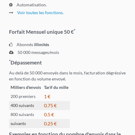
Automatisation.
Voir toutes les fonctions
.
*
Forfait Mensuel unique
50 €
Abonnés
illimités
50 000
messages/mois
*
Dépassement
Au delà de
50 000
envoyés dans le mois, facturation dégréssive
en fonction du volume envoyé.
Milliers d'envois
Tarif du mille
1 €
200 premiers
0.75 €
400 suivants
0.5 €
800 suivants
0.25 €
suivants
Exemples en fonction du nombre d'envois dans le