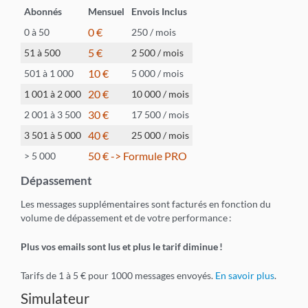
Abonnés
Mensuel
Envois Inclus
0 €
0 à 50
250 / mois
5 €
51 à 500
2 500 / mois
10 €
501 à 1 000
5 000 / mois
20 €
1 001 à 2 000
10 000 / mois
30 €
2 001 à 3 500
17 500 / mois
40 €
3 501 à 5 000
25 000 / mois
50 € -> Formule PRO
> 5 000
Dépassement
Les messages supplémentaires sont facturés en fonction du
volume de dépassement et de votre performance
:
Plus vos emails sont lus et plus le tarif diminue
!
Tarifs de
1
à
5
€
pour 1000 messages envoyés.
En savoir plus
.
Simulateur